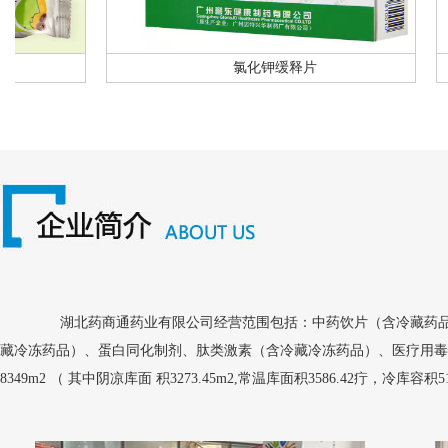
氯化钾缓释片
湖北药商通药业有限公司经营范围包括：中药饮片（含冷藏药品）
藏冷冻药品）、蛋白同化制剂、肽类激素（含冷藏冷冻药品）、医疗用毒性
8349m2 （ 其中阴凉库面 积3273.45m2,常温库面积3586.42疔，冷库